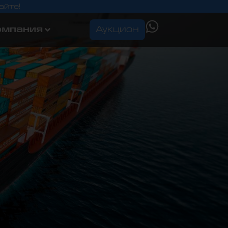
айте!
омпания
Аукцион