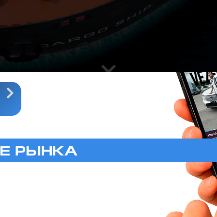
РФ
ВТО
оссии. Просто
Е РЫНКА
ачения необходима
ы рассчитают вам
и ценами
м сопровождать
еграм канале
го обращения к
казанном