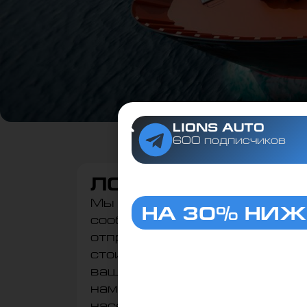
LIONS AUTO
600 подписчиков
ЛОГИСТИКА ПО 
ПРИВЕЗЁМ А
Мы поможем с доставкой по Р
НА 30% НИЖ
сообщите в какой пункт назн
отправка и наши специалист
Следите за актуальным
стоимость доставки. Мы буде
на машины в нашем тел
вашу технику с момента ваше
нам до получения её вами в у
населённом пункте.